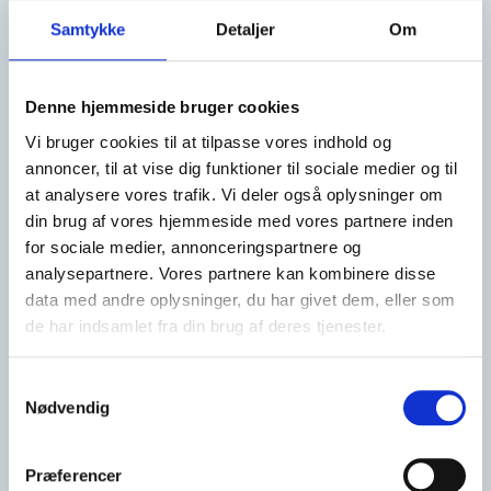
Samtykke
Detaljer
Om
Denne hjemmeside bruger cookies
Vi bruger cookies til at tilpasse vores indhold og
annoncer, til at vise dig funktioner til sociale medier og til
at analysere vores trafik. Vi deler også oplysninger om
Ferievaner gør en forskel
din brug af vores hjemmeside med vores partnere inden
for sociale medier, annonceringspartnere og
– for energiforbrug og indeklima.
analysepartnere. Vores partnere kan kombinere disse
data med andre oplysninger, du har givet dem, eller som
Mærket kan ikke stå alene, når det gælder
de har indsamlet fra din brug af deres tjenester.
energiforbruget i feriehuset. Som gæst kan du
Samtykkevalg
træffe bevidste valg, der understøtter feriehusets
Nødvendig
energimæssige stand og bidrager til et sundt
indeklima.
Præferencer