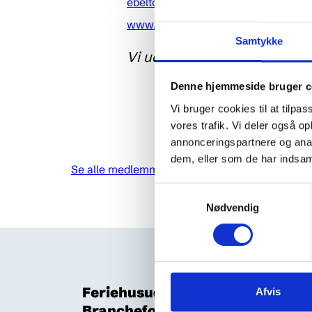
ebeltoft@feriepartner.dk
www.feriepartner.dk/ebeltoft
Samtykke
Vi udlejer feriehuse på Djurs
Denne hjemmeside bruger c
Vi bruger cookies til at tilpas
vores trafik. Vi deler også 
annonceringspartnere og anal
dem, eller som de har indsaml
Se alle medlemmer her
Samtykkevalg
Nødvendig
Feriehusudlejernes
Afvis
Brancheforening