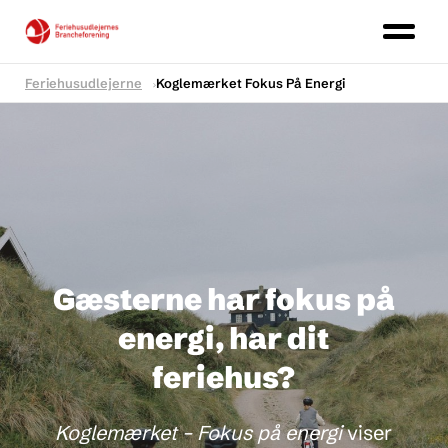
Feriehusudlejerne
Koglemærket Fokus På Energi
Gæsterne har fokus på
energi, har dit
feriehus?
Koglemærket – Fokus på energi
viser