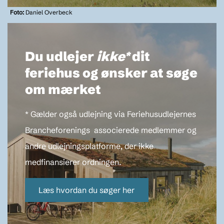
Foto:
Daniel Overbeck
Du udlejer
ikke*
dit
feriehus og ønsker at søge
om mærket
* Gælder også udlejning via Feriehusudlejernes
Brancheforenings associerede medlemmer og
andre udlejningsplatforme, der ikke
medfinansierer ordningen.
Læs hvordan du søger her