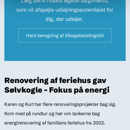
Læg dertil husets øgede salgsværdi,
som vil afspejle udlejningspotentialet for
dig, der udlejer.
Hent beregning af tilbagebetalingstid
Renovering af feriehus gav
Sølvkogle – Fokus på energi
Karen og Kurt har flere renoveringsprojekter bag sig.
Kom med på rundtur og hør om tankerne bag
energirenovering af familiens feriehus fra 2002.