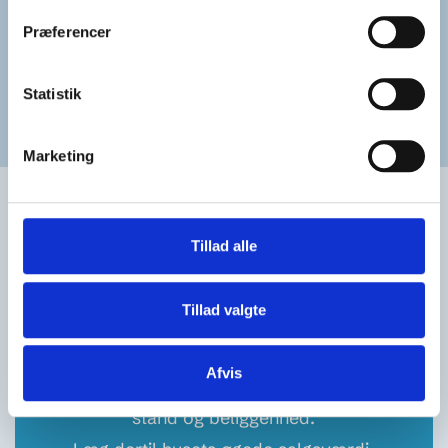
Præferencer
God ide, men kan det
betale sig, hvis
Statistik
feriehuset er fra før 2011?
Marketing
Det er særligt en god ide at
energiforbedre ældre feriehuse.
Tillad alle
Vi har regnet på investeringerne, for at
et ældre feriehus kan
Tillad valgte
opfylde
Bronzekogle - Fokus på energi
.
I løbet 10 år kan udgifterne være
Afvis
tilbagebetalt af
hængig af feriehusets
stand og beliggenhed.