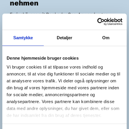
nehmen
Ferienhäuser mit Pool oder Spa-Anwendungen
verbrauchen die meiste Energie durch Erhitzen von
Wasser.
Samtykke
Detaljer
Om
Ein gesundes Raumklima und ein niedriger
Energieverbrauch kann dadurch erreicht werden,
Denne hjemmeside bruger cookies
wenn der nasse Boden gewischt und der Spa mit
Vi bruger cookies til at tilpasse vores indhold og
dem dafür geeigneten Überzug zugedeckt werden.
annoncer, til at vise dig funktioner til sociale medier og til
at analysere vores trafik. Vi deler også oplysninger om
Gut zu wissen: Der Energieverbrauch in einem
din brug af vores hjemmeside med vores partnere inden
for sociale medier, annonceringspartnere og
Ferienhaus mit Pool, Spa oder Holzfassbad ist
analysepartnere. Vores partnere kan kombinere disse
wesentlich höher als im herkömmlichen Ferienhaus
data med andre oplysninger, du har givet dem, eller som
und daher nicht miteinander vergleichbar.
de har indsamlet fra din brug af deres tjenester.