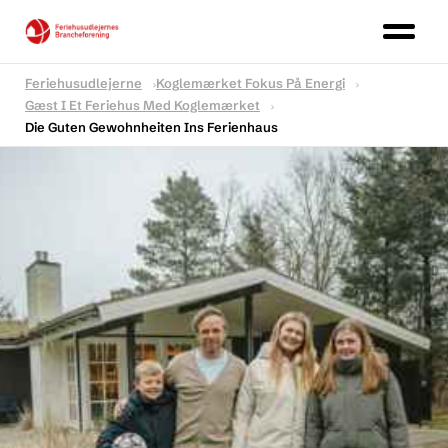
Feriehusudlejerne
Koglemærket Fokus På Energi
Gæst I Et Feriehus Med Koglemærket
Die Guten Gewohnheiten Ins Ferienhaus