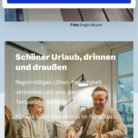
Foto:
Engin Akyurt
Schöner Urlaub, drinnen
und draußen
Regelmäßiges Lüften, Feuchtigkeit
vermeiden und eine gleichmäßige
Temperatur halten.
F
ür das beste Raumklima im Ferienhaus.