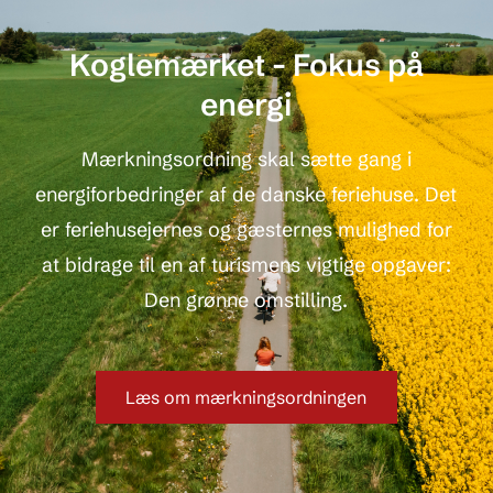
Koglemærket - Fokus på
energi
Mærkningsordning skal sætte gang i
energiforbedringer af de danske feriehuse. Det
er feriehusejernes og gæsternes mulighed for
at bidrage til en af turismens vigtige opgaver:
Den grønne omstilling.
Læs om mærkningsordningen