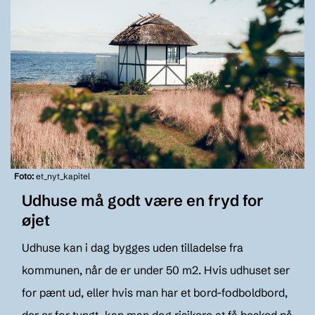
Foto:
et_nyt_kapitel
Udhuse må godt være en fryd for
øjet
Udhuse kan i dag bygges uden tilladelse fra
kommunen, når de er under 50 m2. Hvis udhuset ser
for pænt ud, eller hvis man har et bord-fodboldbord,
der er for tungt, kan man dog risikere at få besked på