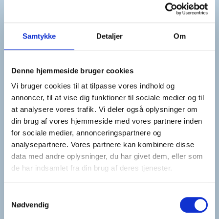
Taxabetjeningen skal forbedres
I provinsen er det ikke altid så nemt at få en taxa, og
Samtykke
Detaljer
Om
det er ikke godt for gæsternes samlede oplevelse af
opholdet. Herudover er det en økonomisk lussing til
Denne hjemmeside bruger cookies
oplevelsesstederne samt andre turisme afhængige
Vi bruger cookies til at tilpasse vores indhold og
erhverv, som mister gæster. Taxibranchen er med
annoncer, til at vise dig funktioner til sociale medier og til
at analysere vores trafik. Vi deler også oplysninger om
andre ord et vigtigt bindeled i værdikæden, som skal
din brug af vores hjemmeside med vores partnere inden
tages alvorligt i forhold til vores konkurrenceevne
for sociale medier, annonceringspartnere og
op imod udlandet. Derfor skal der skabes bedre
analysepartnere. Vores partnere kan kombinere disse
data med andre oplysninger, du har givet dem, eller som
rammer for taxabetjeningen gennem en revurdering
de har indsamlet fra din brug af deres tjenester.
af lovgivningen.
Samtykkevalg
Nødvendig