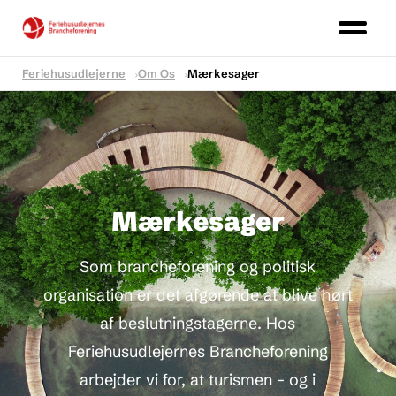
Feriehusudlejerne
Om Os
Mærkesager
Mærkesager
Som brancheforening og politisk
organisation er det afgørende at blive hørt
af beslutningstagerne. Hos
Feriehusudlejernes Brancheforening
arbejder vi for, at turismen – og i